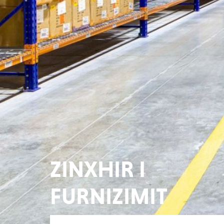
ZINXHIR I
FURNIZIMIT