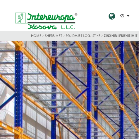
KS
HOME
SHËRBIMET
ZGJIDHJET LOGJISTIKE
ZINXHIR I FURNIZIMIT