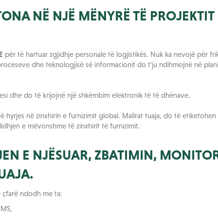
ONA NË NJË MËNYRË TË PROJEKTIT
E
për të hartuar zgjidhje personale të logjistikës. Nuk ka nevojë për fr
proceseve dhe teknologjisë së informacionit do t'ju ndihmojnë në plan
esi dhe do të krijojnë një shkëmbim elektronik të të dhënave.
hyrjes në zinxhirin e furnizimit global. Mallrat tuaja, do të etiketohe
dhjen e mëvonshme të zinxhirit të furnizimit.
JEN E NJËSUAR, ZBATIMIN, MONITO
UAJA.
e çfarë ndodh me ta:
TMS,