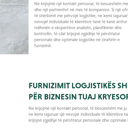
Ne krijojmë një kontakt personal, të besueshëm me
dhe një partneritet në mes të kompanive. Si një of
të shërbimit me përvojë logjistike, ne kemi sigurua
nevojat individuale të klientëve tanë të kanë arritu
ndihmën e ekspertëve analizën, planifikimin dhe
kontrollin, të cilat krijojnë zgjidhje të përshtatur
personale dhe optimale logjistike në zinxhirin e
furnizimit.
FURNIZIMIT LOGJISTIKËS S
PËR BIZNESIN TUAJ KRYESO
Ne krijojmë një kontakt personal, të besueshëm me ju d
ne kemi siguruar që nevojat individuale të klientëve ta
krijojnë zgjidhje të përshtatur personale dhe optimale lo