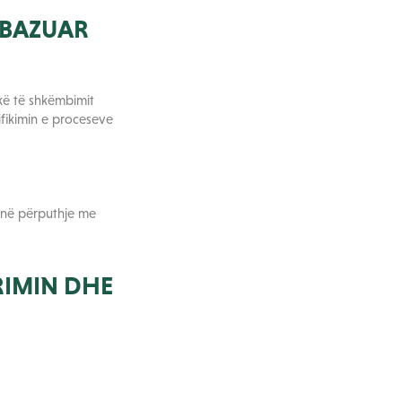
 BAZUAR
ikë të shkëmbimit
ifikimin e proceseve
n në përputhje me
RIMIN DHE