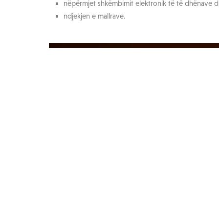
nëpërmjet shkëmbimit elektronik të të dhënave 
ndjekjen e mallrave.
LOKACIONET
Zgjidhni vendit