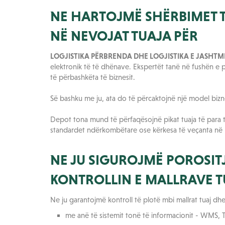
NE HARTOJMË SHËRBIMET T
NË NEVOJAT TUAJA PËR
LOGJISTIKA PËRBRENDA DHE LOGJISTIKA E JASHTM
elektronik të të dhënave. Ekspertët tanë në fushën e 
të përbashkëta të biznesit.
Së bashku me ju, ata do të përcaktojnë një model bizn
Depot tona mund të përfaqësojnë pikat tuaja të para të 
standardet ndërkombëtare ose kërkesa të veçanta në li
NE JU SIGUROJMË POROSIT
KONTROLLIN E MALLRAVE T
Ne ju garantojmë kontroll të plotë mbi mallrat tuaj dh
me anë të sistemit tonë të informacionit - WMS, 