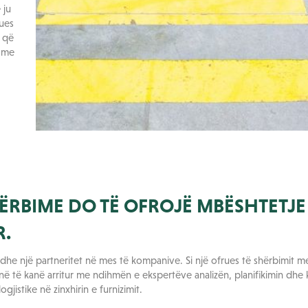
 ju
rues
r që
r me
HËRBIME DO TË OFROJË MBËSHTETJE
R.
he një partneritet në mes të kompanive. Si një ofrues të shërbimit me
në të kanë arritur me ndihmën e ekspertëve analizën, planifikimin dhe ko
gjistike në zinxhirin e furnizimit.