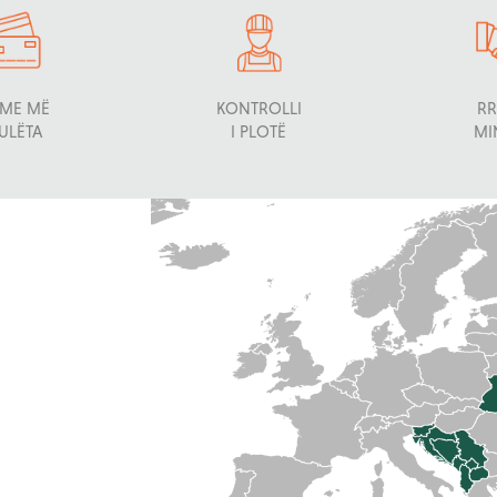
ME MË
KONTROLLI
RR
 ULËTA
I PLOTË
MI