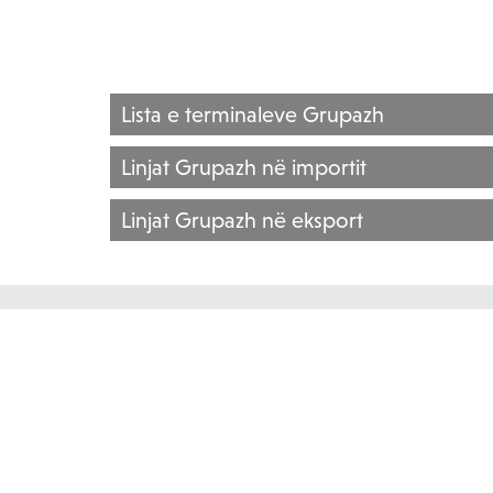
Lista e terminaleve Grupazh
Linjat Grupazh në importit
Linjat Grupazh në eksport
TRANSPORTI GRUPAZH
Shërbimet e transportit Grupazh janë dhënë edhe nga
KROACI
BOSNJE DHE HERCEGOVINË