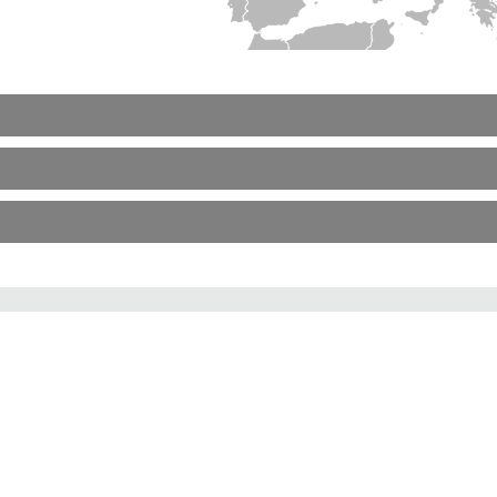
 bashkëpunëtorët e Intereuropa Group të vendeve të tjera
SERBI
MAL I ZI
UKRAINË