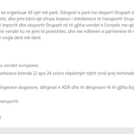
ka organizuar 45 vjet më parë. Dërgesë e parë me eksport Grupazh da
hë, dhe jemi bërë një ofrues kryesor i shërbimeve të transportit Gru
 të importit dhe eksportit Grupazh në të gjitha vendet e Evropës me qël
në vendet ku ne jemi të pranishëm, dhe me ndihmën e partnerëve të n
 vogla derë më derë.
tha vendet evropiane.
rkesave brenda 12 apo 24 orëve nëpërmjet rrjetit tonë prej terminal
ërgesave doganore, dërgesat e ADR dhe të dërgesave të të gjitha llo
transportit.
)