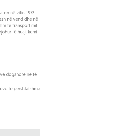
ton në vitin 1972.
pazh në vend dhe në
lim të transportimit
johur të huaj, kemi
eve doganore në të
jeve të përshtatshme