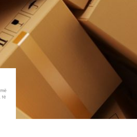
ormë
 të