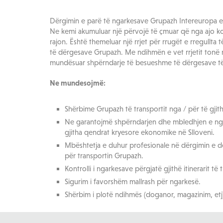
Dërgimin e parë të ngarkesave Grupazh Intereuropa e 
Ne kemi akumuluar një përvojë të çmuar që nga ajo ko
rajon. Është themeluar një rrjet për rrugët e rregullta
të dërgesave Grupazh. Me ndihmën e vet rrjetit tonë 
mundësuar shpërndarje të besueshme të dërgesave të
Ne mundesojmë:
Shërbime Grupazh të transportit nga / për të gji
Ne garantojmë shpërndarjen dhe mbledhjen e nga
gjitha qendrat kryesore ekonomike në Slloveni.
Mbështetja e duhur profesionale në dërgimin e d
për transportin Grupazh.
Kontrolli i ngarkesave përgjatë gjithë itinerarit të 
Sigurim i favorshëm mallrash për ngarkesë.
Shërbim i plotë ndihmës (doganor, magazinim, etj