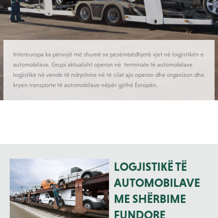
Intereuropa ka përvojë më shumë se pesëmbëdhjetë vjet në logjistikën e
automobilave. Grupi aktualisht operon në terminale të automobilave
logjistike në vende të ndryshme në të cilat ajo operon dhe organizon dhe
kryen transporte të automobilave nëpër gjithë Evropën.
LOGJISTIKË TË
AUTOMOBILAVE
ME SHËRBIME
FUNDORE