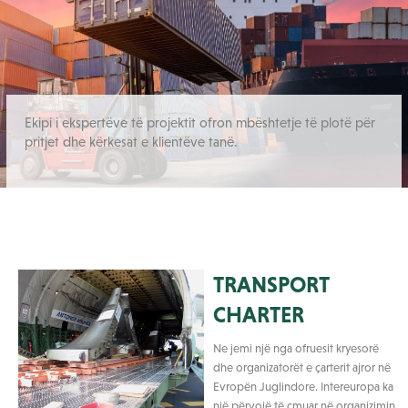
Ekipi i ekspertëve të projektit ofron mbështetje të plotë për
pritjet dhe kërkesat e klientëve tanë.
TRANSPORT
CHARTER
Ne jemi një nga ofruesit kryesorë
dhe organizatorët e çarterit ajror në
Evropën Juglindore. Intereuropa ka
një përvojë të çmuar në organizimin