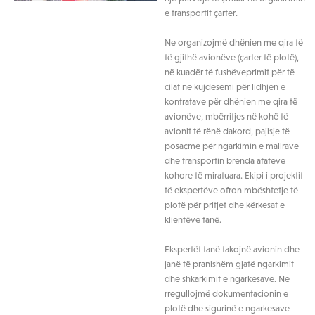
e transportit çarter.
Ne organizojmë dhënien me qira të
të gjithë avionëve (çarter të plotë),
në kuadër të fushëveprimit për të
cilat ne kujdesemi për lidhjen e
kontratave për dhënien me qira të
avionëve, mbërritjes në kohë të
avionit të rënë dakord, pajisje të
posaçme për ngarkimin e mallrave
dhe transportin brenda afateve
kohore të miratuara. Ekipi i projektit
të ekspertëve ofron mbështetje të
plotë për pritjet dhe kërkesat e
klientëve tanë.
Ekspertët tanë takojnë avionin dhe
janë të pranishëm gjatë ngarkimit
dhe shkarkimit e ngarkesave. Ne
rregullojmë dokumentacionin e
plotë dhe sigurinë e ngarkesave