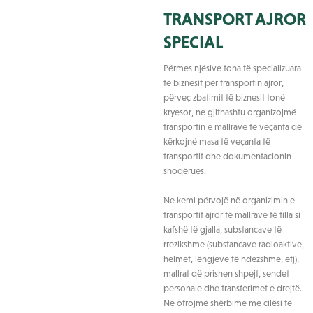
TRANSPORT AJROR
SPECIAL
Përmes njësive tona të specializuara
të biznesit për transportin ajror,
përveç zbatimit të biznesit tonë
kryesor, ne gjithashtu organizojmë
transportin e mallrave të veçanta që
kërkojnë masa të veçanta të
transportit dhe dokumentacionin
shoqërues.
Ne kemi përvojë në organizimin e
transportit ajror të mallrave të tilla si
kafshë të gjalla, substancave të
rrezikshme (substancave radioaktive,
helmet, lëngjeve të ndezshme, etj),
mallrat që prishen shpejt, sendet
personale dhe transferimet e drejtë.
Ne ofrojmë shërbime me cilësi të