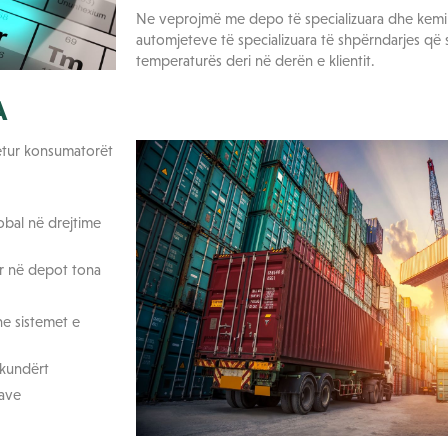
Ne veprojmë me depo të specializuara dhe kemi 
automjeteve të specializuara të shpërndarjes që 
temperaturës deri në derën e klientit.
A
tetur konsumatorët
obal në drejtime
or në depot tona
he sistemet e
 kundërt
save