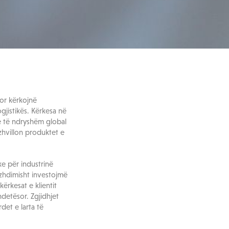
sor kërkojnë
gjistikës. Kërkesa në
ve të ndryshëm global
zhvillon produktet e
e për industrinë
zhdimisht investojmë
ërkesat e klientit
detësor. Zgjidhjet
det e larta të