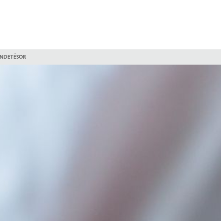
HËNDETËSOR