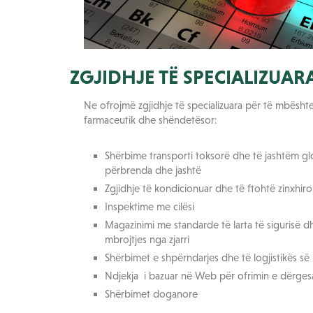
ZGJIDHJE TË SPECIALIZUAR
Ne ofrojmë zgjidhje të specializuara për të mbësh
farmaceutik dhe shëndetësor:
Shërbime transporti toksorë dhe të jashtëm gl
përbrenda dhe jashtë
Zgjidhje të kondicionuar dhe të ftohtë zinxhir
Inspektime me cilësi
Magazinimi me standarde të larta të sigurisë d
mbrojtjes nga zjarri
Shërbimet e shpërndarjes dhe të logjistikës së
Ndjekja i bazuar në Web për ofrimin e dërge
Shërbimet doganore