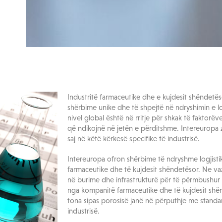
Industritë farmaceutike dhe e kujdesit shëndetë
shërbime unike dhe të shpejtë në ndryshimin e lo
nivel global është në rritje për shkak të faktorë
që ndikojnë në jetën e përditshme. Intereuropa 
saj në këtë kërkesë specifike të industrisë.
Intereuropa ofron shërbime të ndryshme logjistik
farmaceutike dhe të kujdesit shëndetësor. Ne va
në burime dhe infrastrukturë për të përmbushur k
nga kompanitë farmaceutike dhe të kujdesit shën
tona sipas porosisë janë në përputhje me standar
industrisë.