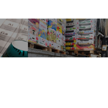
IMIKE
PRISHJET DHE INDU
USHQIMORE